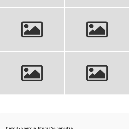
domu
idealnych kompletów
Skarpety siatkarskie damskie:
Zielone getry piłkarskie:
wybierz najlepsze dla siebie!
Najlepsze dla zawodników
Kompletny strój piłkarski dla
Jak spuścić powietrze z piłki:
dziewczynki: wybierz idealny!
poradnik krok po kroku
Dexoil - Energia, która Cię napędza.