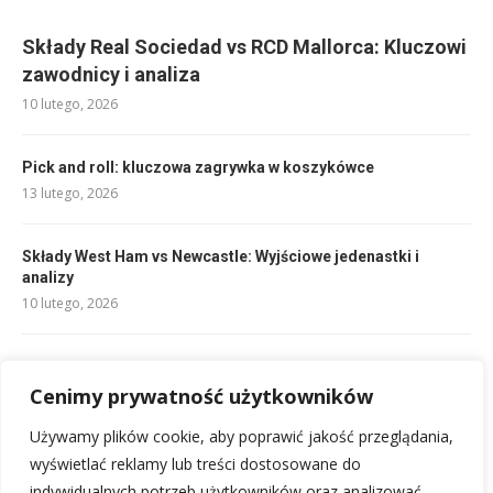
Składy Real Sociedad vs RCD Mallorca: Kluczowi
zawodnicy i analiza
10 lutego, 2026
Pick and roll: kluczowa zagrywka w koszykówce
13 lutego, 2026
Składy West Ham vs Newcastle: Wyjściowe jedenastki i
analizy
10 lutego, 2026
Składy Salernitana Fiorentina: Kluczowe zestawienia na mecz
Cenimy prywatność użytkowników
10 lutego, 2026
Używamy plików cookie, aby poprawić jakość przeglądania,
Składy Inter Miami vs FC Barcelona: Analiza jedenastek
wyświetlać reklamy lub treści dostosowane do
11 lutego, 2026
indywidualnych potrzeb użytkowników oraz analizować